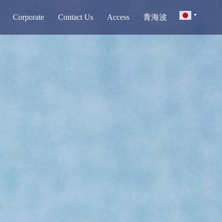
Corporate
Contact Us
Access
青海波
▼