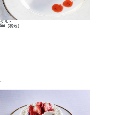
タルト
,600（税込）
。