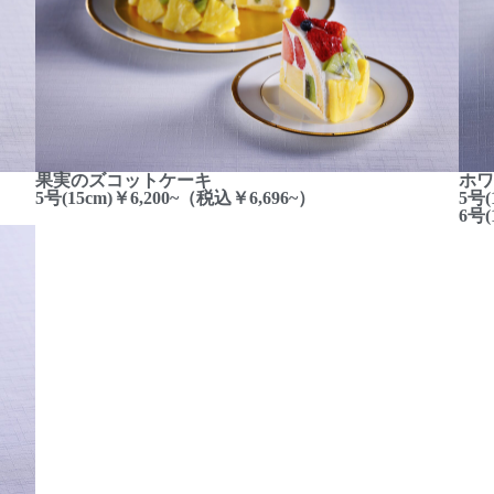
果実のズコットケーキ
ホワ
5号(15cm)￥6,200~（税込￥6,696~）
5号(
6号(