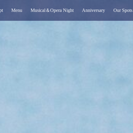
pt
Menu
Musical＆Opera Night
Anniversary
Our Spots