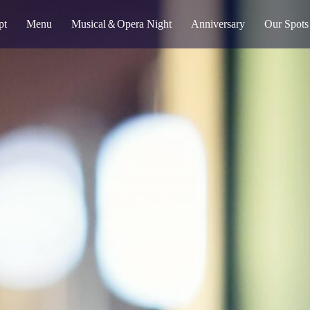
pt
Menu
Musical＆Opera Night
Anniversary
Our Spots