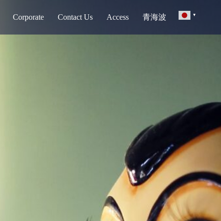
Corporate
Contact Us
Access
青海波
▼